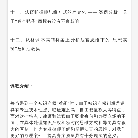
十一、
法官
和律师
思维
方式的差异化
——
案例分析：关
于
“叫个鸭子”商标有没有不良影响
十二、
从格调不高商标案上分析法官思维下的
“思想实
验”及判决效果
课程介绍：
”
“
每
当遇到一个知识产权
难题
时，
由于知识产权纠纷普遍
具有专业技术性强、取证难度高、自由裁量权大等特点，
面对这些特点，律师和法官由于职业身份和办案立场的不
同，在具体处理知识产权纠纷时的思维方式和导向具有很
大的区别，作为专业律师了解和掌握法官的思维，对我们
更好的办理案件，提高办案质量具有十分现实的意义。