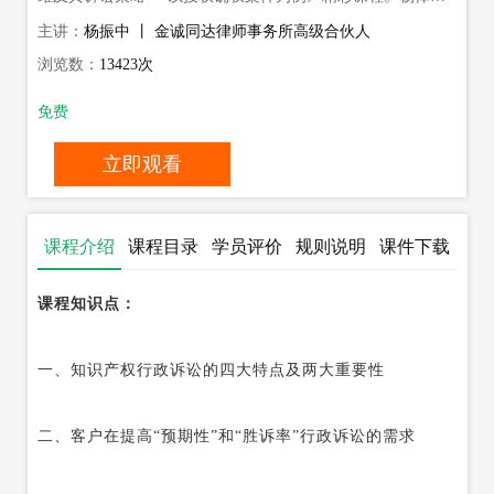
将结合多年知识产权办案经验，带我们了解法官思维，助大家
主讲：
杨振中 丨 金诚同达律师事务所高级合伙人
提升知识产权案件的办案质量。
浏览数：
13423次
免费
立即观看
课程介绍
课程目录
学员评价
规则说明
课件下载
（
0
）
课程
知识
点
：
一、知识产权行政诉讼的
四大
特点及
两大
重要性
二、
客户在提高
“预期性”和“胜诉率”行政诉讼的需求