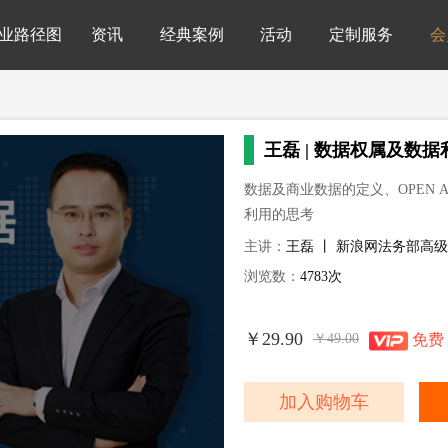
业路径图
资讯
经典案例
活动
定制服务
会
王磊 | 数据权属及数
数据及商业数据的定义、OPEN 
利用的思考
主讲：
王磊 丨 新浪网法务部高
浏览数：
4783次
￥29.90
￥49.00
免费
加入购物车