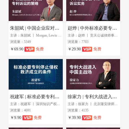
朱韶斌 | 中国企业应对美国专利诉讼的策略
赵烨 | 中外标准必要专利诉讼实务
主讲：朱韶斌 丨 Morgan, Lewis & Bockius LLP 合伙人
主讲：赵烨 丨 竞天公诚律师事务所高级合伙人
浏览量：5349
浏览量：7703
￥69.90
免费
￥29.90
免费
祝建军 | 标准必要专利停止侵权救济的条件
徐家力 | 专利大战进入中国主战场
主讲：祝建军 丨 深圳知识产权法庭
主讲：徐家力 丨 北京隆安律师事务所创始合伙人
浏览量：4691
浏览量：4135
￥9.90
免费
￥39.90
免费