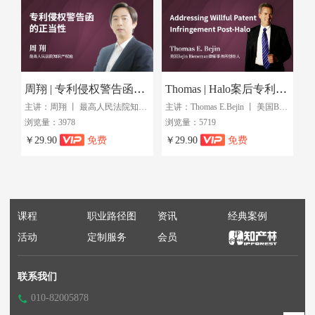
周翔 | 专利侵权警告函的正当性
Thomas | Halo案后专利恶意侵权判定的变化
主讲：周翔 丨 最高人民法院知识产权庭
主讲：Thomas E.Bejin 丨 美国Bejin Bieneman律师事务所创始人
浏览量：3978
浏览量：5719
￥29.90
免费
￥29.90
免费
课程
职业路径图
资讯
经典案例
活动
定制服务
会员
联系我们
010-82005878