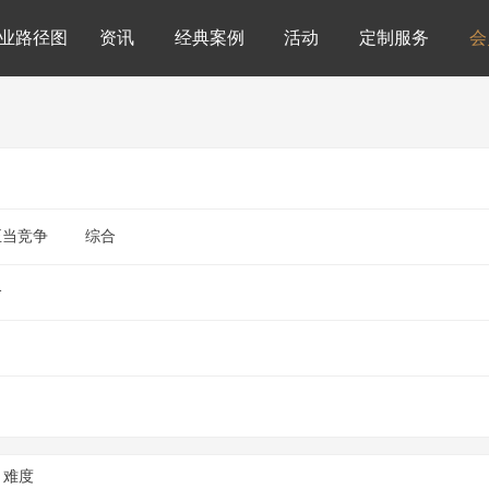
业路径图
资讯
经典案例
活动
定制服务
会
正当竞争
综合
合
难度