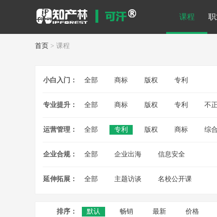
课程
职
首页
> 课程
小白入门：
全部
商标
版权
专利
专业提升：
全部
商标
版权
专利
不
运营管理：
全部
专利
版权
商标
综
企业合规：
全部
企业出海
信息安全
延伸拓展：
全部
主题访谈
名校公开课
排序：
默认
畅销
最新
价格