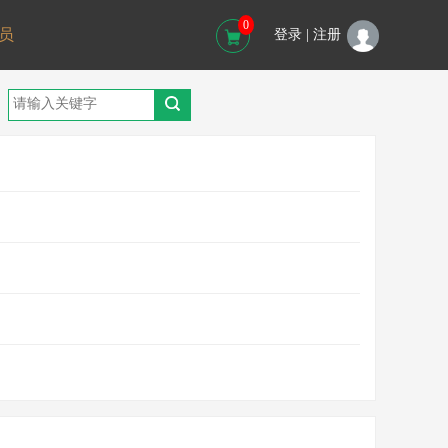
0
员
登录 |
注册