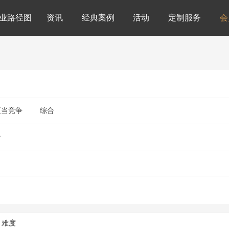
业路径图
资讯
经典案例
活动
定制服务
会
正当竞争
综合
合
难度