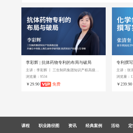
李彩辉 | 抗体药物专利的布局与破局
主讲：李彩辉 丨 三生制药集团知识产权高级总监，并兼任中科院上海生命科学研究院 医药知识产权硕士生导师
主讲：张清
浏览量：9534
浏览量：13
￥29.90
免费
￥239.9
课程
职业路径图
资讯
经典案例
活动
定