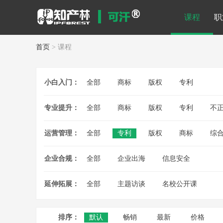
课程
职
首页
> 课程
小白入门：
全部
商标
版权
专利
专业提升：
全部
商标
版权
专利
不
运营管理：
全部
专利
版权
商标
综
企业合规：
全部
企业出海
信息安全
延伸拓展：
全部
主题访谈
名校公开课
排序：
默认
畅销
最新
价格