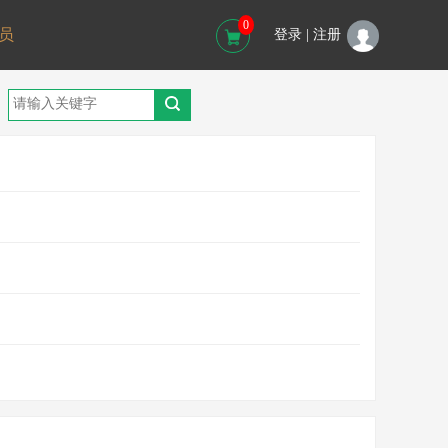
0
员
登录 |
注册