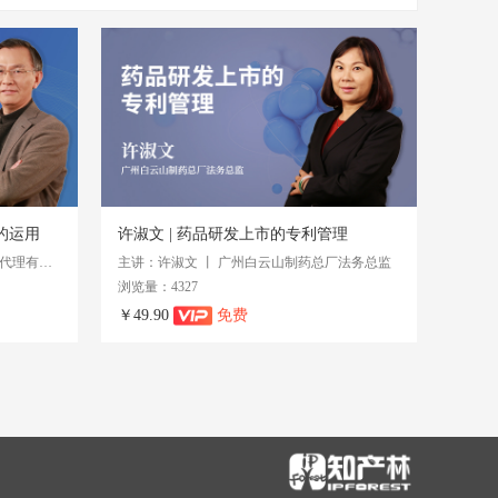
的运用
许淑文 | 药品研发上市的专利管理
主讲：黄泽雄 丨 北京邦信阳专利商标代理有限公司
主讲：许淑文 丨 广州白云山制药总厂法务总监
浏览量：4327
￥49.90
免费