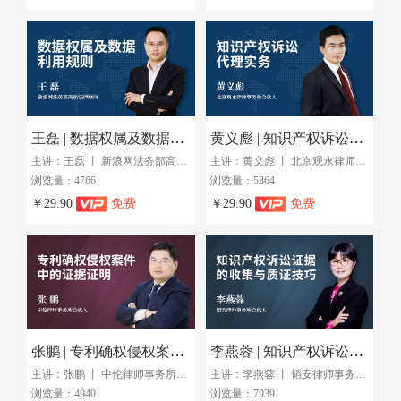
王磊 | 数据权属及数据利用规则
黄义彪 | 知识产权诉讼代理实务
主讲：王磊 丨 新浪网法务部高级法律顾问
主讲：黄义彪 丨 北京观永律师事务所合伙人
浏览量：4766
浏览量：5364
￥29.90
免费
￥29.90
免费
张鹏 | 专利确权侵权案件中的证据证明
李燕蓉 | 知识产权诉讼证据的收集与质证技巧
主讲：张鹏 丨 中伦律师事务所合伙人
主讲：李燕蓉 丨 韬安律师事务所高级法律顾问
浏览量：4940
浏览量：7939