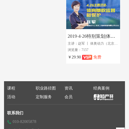
2019·4·26特别策划|体奥动力赵军：体育产业人的IP 视角
主讲：赵军 丨 体奥动力（北京）体育传播有限公司CEO
浏览量：7157
￥29.90
免费
课程
职业路径图
资讯
经典案例
活动
定制服务
会员
联系我们
010-82005878